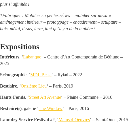
plus si affinités !
*Fabriquer : Mobilier en petites séries – mobilier sur mesure –
aménagement intérieur – prototypage – encadrement – sculpture –
bois, métal, tissus, terre, tant qu’il y a de la matière !
Expositions
Intérieurs
, ‘
Labanque
‘ – Centre d’Art Contemporain de Béthune –
2025
Scénographie
, ‘
MDL Beast
‘ – Ryiad – 2022
Bestiaire
, ‘
Onzième Lieu
‘ – Paris, 2019
Hauts-Fonds
, ‘
Street Art Avenue
‘ – Plaine Commune – 2016
Bestiaire(s)
, galerie ‘
The Window
‘ – Paris, 2016
Laundry Service Festival #2
, ‘
Mains d’Oeuvres
‘ – Saint-Ouen, 2015